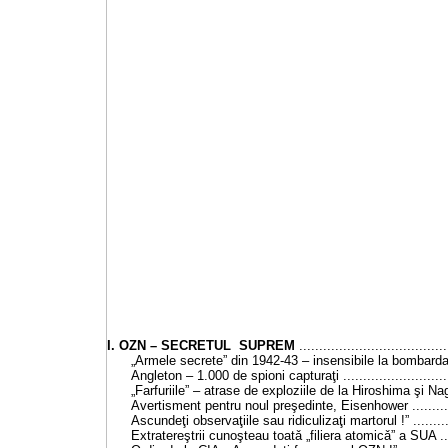
I. OZN – SECRETUL SUPREM
.....................................
„Armele secrete” din 1942-43 – insensibile la bombardam
Angleton – 1.000 de spioni capturaţi ..............................
„Farfuriile” – atrase de exploziile de
la Hiroshima
şi Naga
Avertisment pentru noul preşedinte, Eisenhower ..............
Ascundeţi observaţiile sau ridiculizaţi martorul !” .............
Extratereştrii cunoşteau toatǎ „filiera atomicǎ” a SUA .......