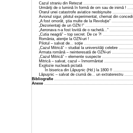
Cazul straniu din Retezat ............................................
Urmǎriţi de o luminǎ în formǎ de om sau de inimǎ ! .........
Orarul unei catastrofe aviatice neobişnuite ....................
Avionul sigur, pilotul experimentat, chemat din concediu ..
„A fost omorât, ştia multe de
la Revoluţie
” ..................
„Dezorientaţi de un OZN !” ..........................................
„Aeronava n-a fost lovitǎ de o rachetǎ...” .......................
„Cutia neagrǎ” – top secret. De ce ?! ............................
România, atenţie
la OZN-uri
! ....................................
Pilotul – salvat de... soţie ...........................................
„Cazul Mitricǎ” – studiat la universitǎţi celebre ...............
Armata românǎ – neinteresatǎ de OZN-uri ......................
„Cazul Mitricǎ” – elemente suspecte .............................
Mitricǎ – salvat, cazul – înmormântat ............................
Explozie nuclearǎ pictatǎ
În biserica din Lǎpuşnic (Hd.) la 1800 !! ....................
Lǎpuşnic – salvat de ciumǎ de... un extraterestru ...........
Bibliografie
..................................................................
Anexe
..........................................................................