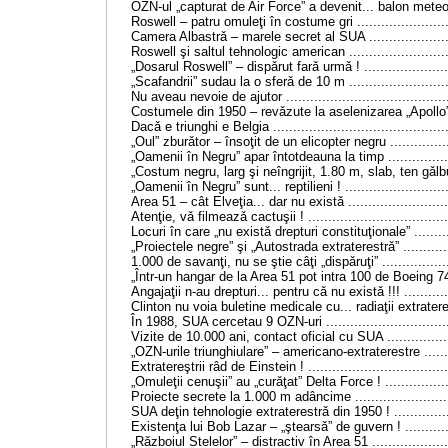
OZN-ul „capturat de Air Force” a devenit... balon meteo ! ..
Roswell – patru omuleţi în costume gri ..........................
Camera Albastrǎ – marele secret al SUA ........................
Roswell şi saltul tehnologic american ............................
„Dosarul Roswell” – dispǎrut farǎ urmǎ ! .........................
„Scafandrii” sudau la o sferǎ de
10 m
.........................
Nu aveau nevoie de ajutor ...........................................
Costumele din 1950 – revǎzute la aselenizarea „Apollo” ! .
Dacǎ e triunghi e Belgia ..............................................
„Oul” zburǎtor – însoţit de un elicopter negru ..................
„Oamenii în Negru” apar întotdeauna la timp ...................
„Costum negru, larg şi neîngrijit,
1.80 m
, slab, ten gǎlbui”
„Oamenii în Negru” sunt... reptilieni ! .............................
Area 51 – cât Elveţia... dar nu existǎ ............................
Atenţie, vǎ filmeazǎ cactuşii ! ......................................
Locuri în care „nu existǎ drepturi constituţionale” ............
„Proiectele negre” şi „Autostrada extraterestrǎ” ...............
1.000 de savanţi, nu se ştie câţi „dispǎruţi” ....................
„Într-un hangar de
la Area
51 pot intra 100 de Boeing
7
Angajaţii n-au drepturi... pentru cǎ nu existǎ !!! ...............
Clinton nu voia buletine medicale cu... radiaţii extraterestr
În 1988, SUA cercetau 9 OZN-uri ..................................
Vizite de 10.000 ani, contact oficial cu SUA ...................
„OZN-urile triunghiulare” – americano-extraterestre ..........
Extratereştrii râd de Einstein ! .....................................
„Omuleţii cenuşii” au „curǎţat” Delta Force ! ...................
Proiecte secrete la
1.000 m
adâncime .........................
SUA deţin tehnologie extraterestrǎ din 1950 ! .................
Existenţa lui Bob Lazar – „ştearsǎ” de guvern ! ...............
„Rǎzboiul Stelelor” – distractiv în Area 51 ......................