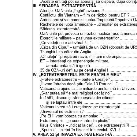
„Aceste entitǎţi pot sǎ aparǎ şi sǎ disparǎ, dupǎ dorinţǎ” ..
III. SFIDAREA EXTRATERESTRǍ
................................
Atenţie: OZN-urile „înghit” avioane !! .............................
Conflictul din Vietnam – film de rǎzboi pentru ET ? ..........
Americanii şi vietnamezii luptau împreunǎ împotriva OZN-
Rachetele de luptǎ americane – „dresate” de extratereştri !
Sfidarea extraterestrǎ ................................................
OZN-urile pot provoca un rǎzboi nuclear ruso-american !! .
Exerciţiile militare – pasiunea extratereştrilor .................
„Ce vedeţi nu e adevǎrat !...” .......................................
„Criza din Cipru” – urmǎritǎ de un OZN (doborât de URSS?
Triunghiul zburǎtor din Anglia .......................................
„Omuleţii” îşi reparau nava, militarii îi deranjau ...............
ET – interesaţi de experienţele militare,
armata britanicǎ îi ignorǎ .........................................
35 de OZN-uri defilau pe cerul Angliei ! ..........................
IV. „EXTRATERESTRUL ESTE FRATELE MEU”
...........
„Fratele extraterestru – parte a Creaţiei” ........................
„Îi vom întreba dacǎ ştiu Cele 10 Porunci...” ...................
Vaticanul a ajuns la... 5 miliarde ani-luminǎ în Univers ! ...
„S-ar putea sǎ fie mai religioşi decât noi” .......................
În 1561, discuri şi sfere ieşeau din cilindri
şi se luptau între ele ..............................................
Vaticanul vrea sǎ-i creştineze pe extratereştri ! ..............
„Universul nu este infinit” ............................................
„Pe El îl vom boteza cu amoniac !” ...............................
Extratereştrii – „o curiozitate din plictis” ........................
Iisus Christos – „ridicat la cer”... de extratereştri ?! .........
„Sputnik” – pictat în biserici în secolul XVI !! .................
V. AREA 51 ŞI INVAZIA EXTRATERESTRǍ
...................