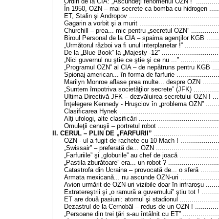
Ordin de
la CIA
: „Ascundeţi fenomenul OZN !” ................
În 1950, OZN – mai secrete ca bomba cu hidrogen ..........
ET, Stalin şi Andropov ................................................
Gagarin a vorbit şi a murit ...........................................
Churchill – prea... mic pentru „secretul OZN” ..................
Biroul Personal de
la CIA
– spaima agenţilor KGB ...........
„Urmǎtorul rǎzboi va fi unul interplanetar !” .....................
De la „Blue Book” la „Majesty
-12”
.............................
„Nici guvernul nu ştie ce ştie şi ce nu ...” .......................
„Programul OZN” al CIA – de nepǎtruns pentru KGB .........
Spionaj american... în forma de farfurie .........................
Marilyn Monroe aflase prea multe... despre OZN .............
„Suntem împotriva societǎţilor secrete” (JFK) .................
Ultima Directivǎ JFK – dezvǎluirea secretului OZN ! ........
Înţelegere Kennedy - Hruşciov în „problema OZN” ...........
Clasificarea Hynek .....................................................
Alţi ufologi, alte clasificǎri ..........................................
Omuleţii cenuşii – portretul robot ..................................
II. CERUL – PLIN DE „FARFURII”
.................................
OZN - ul a fugit de rachete cu 10 Mach ! ........................
„Swissair” – preferatǎ de... OZN ...................................
„Farfuriile” şi „globurile” au chef de joacǎ .......................
„Pastila zburǎtoare” era... un robot ? .............................
Catastrofa din Ucraina – provocatǎ de... o sferǎ ..............
Armata mexicanǎ... nu ascunde OZN-uri ........................
Avion urmǎrit de OZN-uri vizibile doar în infraroşu ...........
Extratereştrii şi „o ramurǎ a guvernului” ştiu tot ! .............
ET are douǎ pasiuni: atomul şi stadionul ........................
Dezastrul de
la Cernobâl
– redus de un OZN ! ................
„Persoane din trei ţǎri s-au întâlnit cu ET” ......................