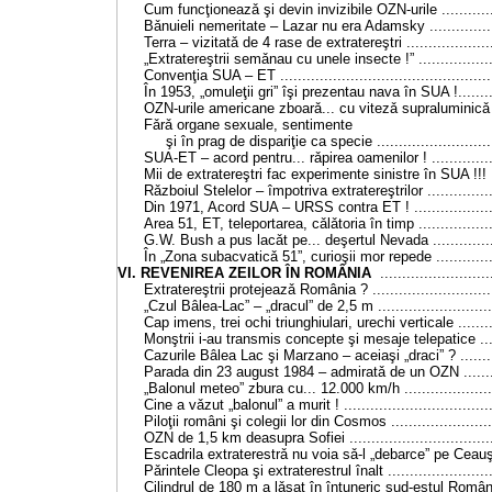
Cum funcţioneazǎ şi devin invizibile OZN-urile ...............
Bǎnuieli nemeritate – Lazar nu era Adamsky ..................
Terra – vizitatǎ de 4 rase de extratereştri ......................
„Extratereştrii semǎnau cu unele insecte !” ....................
Convenţia SUA – ET ...................................................
În 1953, „omuleţii gri” îşi prezentau nava în SUA !...........
OZN-urile americane zboarǎ... cu vitezǎ supraluminicǎ !! .
Fǎrǎ organe sexuale, sentimente
şi în prag de dispariţie ca specie ..............................
SUA-ET – acord pentru... rǎpirea oamenilor ! .................
Mii de extratereştri fac experimente sinistre în SUA !!! ....
Rǎzboiul Stelelor – împotriva extratereştrilor ..................
Din 1971, Acord SUA – URSS contra ET ! ......................
Area 51, ET, teleportarea, cǎlǎtoria în timp ....................
G.W. Bush a pus lacǎt pe... deşertul Nevada ..................
În „Zona subacvaticǎ
51”
, curioşii mor repede ...............
VI. REVENIREA ZEILOR ÎN ROMÂNIA
.........................
Extratereştrii protejeazǎ România ? ..............................
„Czul Bâlea-Lac” – „dracul” de
2,5 m
..........................
Cap imens, trei ochi triunghiulari, urechi verticale ...........
Monştrii i-au transmis concepte şi mesaje telepatice .......
Cazurile Bâlea Lac şi Marzano – aceiaşi „draci” ? ...........
Parada din 23 august 1984 – admiratǎ de un OZN ...........
„Balonul meteo” zbura cu...
12.000 km/h
....................
Cine a vǎzut „balonul” a murit ! ....................................
Piloţii români şi colegii lor din Cosmos ..........................
OZN de
1,5 km
deasupra Sofiei ..................................
Escadrila extraterestrǎ nu voia sǎ-l „debarce” pe Ceauşe
Pǎrintele Cleopa şi extraterestrul înalt ..........................
Cilindrul de
180 m
a lǎsat în întuneric sud-estul României 