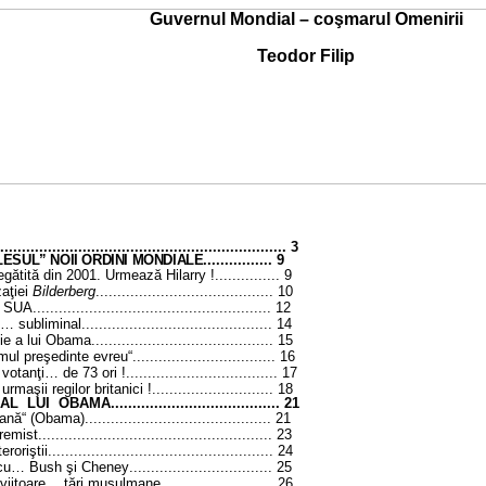
Guvernul Mondial – coşmarul Omenirii
Teodor Filip
........................................................ 3
ESUL” NOII ORDINI MONDIALE
................
9
egătită din 2001.
Urmează Hilarry !...............
9
zaţiei
Bilderberg
.........................................
10
......................................................
12
s… subliminal
............................................
14
ie a lui Obama
..........................................
15
imul preşedinte evreu“
.................................
16
votanţi… de 73 ori !
...................................
17
rmaşii regilor britanici !
............................
18
 AL LUI OBAMA
.......................................
21
ană“ (Obama)
...........................................
21
t...................................................... 23
ştii.................................................... 24
cu… Bush şi Cheney
.................................
25
 viitoare… ţări musulmane
..........................
26