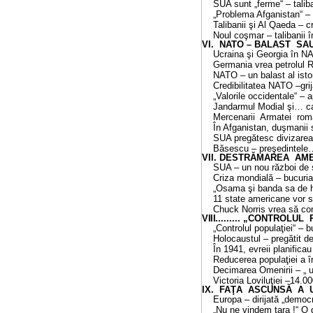
SUA sunt „ferme“ – taliba
„Problema Afganistan“ – dis
Talibanii şi Al Qaeda – crea
Noul coşmar – talibanii înarm
VI. NATO – BALAST S
Ucraina şi Georgia în N
Germania vrea petrolul 
NATO – un balast al istor
Credibilitatea NATO –gr
„Valorile occidentale“ 
Jandarmul Modial şi… c
Mercenarii Armatei române....
În Afganistan, duşmanii sun
SUA pregătesc divizarea Irak
Băsescu – preşedintele
VII. DESTRĂMAREA AMER
SUA – un nou război de 
Criza mondială – bucuri
„Osama şi banda sa de h
11 state americane vor 
Chuck Norris vrea să co
VIII.
........ „CONTROL
„Controlul populaţiei“ – b
Holocaustul – pregătit d
În 1941, evreii planifica
Reducerea populaţiei a 
Decimarea Omenirii – „ u
Victoria Loviluţiei –14.00
IX. FAŢA ASCUNSĂ A U
Europa – dirijată „demo
„Nu ne vindem ţara !“ 