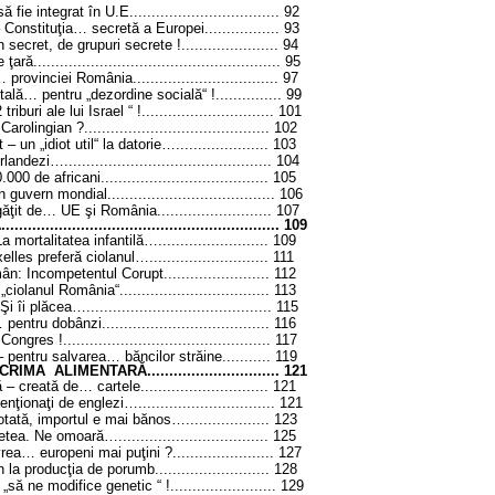
ă fie integrat în U.E.
.................................
92
– Constituţia… secretă a Europei
.................
93
n secret, de grupuri secrete !
......................
94
e ţară
........................................................
95
vinciei România................................. 97
lă… pentru „dezordine socială“ !............... 99
riburi ale lui Israel “ !
..............................
101
Carolingian ?
..........................................
102
– un „idiot util“ la datorie…
.....................
103
 irlandezi…
...............................................
104
000 de africani
......................................
105
n guvern mondial
......................................
106
găţit de… UE şi România
..........................
107
A
...............................................................
109
a mortalitatea infantilă…
.........................
109
xelles preferă ciolanul…
...........................
111
mân: Incompetentul Corupt
........................
112
olanul România“.................................. 113
 plăcea….......................................... 115
… pentru dobânzi
......................................
116
 Congres !
...............................................
117
– pentru salvarea… băncilor străine
...........
119
… CRIMA ALIMENTARĂ
..............................
121
ă – creată de… cartele
.............................
121
venţionaţi de englezi…
...............................
121
tă, importul e mai bănos…................... 123
metea. Ne omoară…
..................................
125
rea… europeni mai puţini ?
.......................
127
n la producţia de porumb
..........................
128
„să ne modifice genetic “ !
........................
129