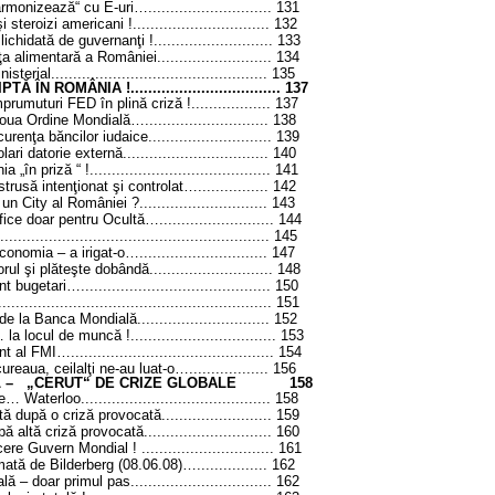
„armonizează“ cu E-uri…
............................
131
i steroizi americani !
...............................
132
 lichidată de guvernanţi !
...........................
133
nţa alimentară a României
..........................
134
nisterial
.................................................
135
 ÎN ROMÂNIA !.................................. 137
mprumuturi FED în plină criză !
..................
137
 Noua Ordine Mondială…
............................
138
urenţa băncilor iudaice
............................
139
lari datorie externă
.................................
140
a „în priză “ !
.........................................
141
trusă intenţionat şi controlat…
................
142
 un City al României ?
.............................
143
ice doar pentru Ocultă…
..........................
144
....................................................... 145
omia – a irigat-o…............................. 147
l şi plăteşte dobândă............................ 148
unt bugetari…
...........................................
150
..............................................................
151
de la Banca Mondială
..............................
152
… la locul de muncă !
.................................
153
ânt al FMI…
..............................................
154
reaua, ceilalţi ne-au luat-o…
..................
156
 – „CERUT“ DE CRIZE GLOBALE
158
de… Waterloo
...........................................
158
tă după o criză provocată
.........................
159
pă altă criză provocată
.............................
160
cere Guvern Mondial ! ...
...........................
161
mată de Bilderberg (08.06.08)…
................
162
ală – doar primul pas
................................
162