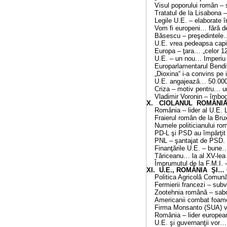
Visul poporului român – s
Tratatul de la Lisabona 
Legile U.E. – elaborate î
Vom fi europeni… fără d
Băsescu – preşedintele… pro
U.E. vrea pedeapsa capita
Europa – ţara… „celor 12 t
U.E. – un nou… Imperiu 
Europarlamentarul Bendit 
„Dioxina“ i-a convins pe
U.E. angajează… 50.000.
Criza – motiv pentru… u
Vladimir Voronin – îmbo
X
.
CIOLANUL ROMÂNI
România – lider al U.E. L
Fraierul român de la Bru
Numele politicianului ro
PD-L şi PSD au împărţit „ci
PNL – şantajat de PSD. Şi îi
Finanţările U.E. – bune
Tăriceanu… la al XV-lea
Împrumutul de la F.M.I. 
XI. U.E., ROMÂNIA ŞI
Politica Agricolă Comun
Fermierii francezi – sub
Zootehnia română – sabota
Americanii combat foa
Firma Monsanto (SUA) v
România – lider europea
U.E. şi guvernanţii vor… 