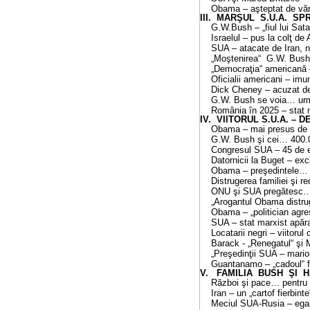
Obama – aşteptat de văr
III. MARŞUL S.U.A. S
G.W.Bush – „fiul lui Sat
Israelul – pus la colţ d
SUA – atacate de Iran, n
„Moştenirea“ G.W. Bush
„Democraţia“ americană 
Oficialii americani – imu
Dick Cheney – acuzat de 
G.W. Bush se voia… urmaş
România în 2025 – stat mafiot
IV. VIITORUL S.U.A. – DECI
Obama – mai presus de
G.W. Bush şi cei… 400.0
Congresul SUA – 45 de 
Datornicii la
Buget
– exc
Obama – preşedintele… 
Distrugerea familiei şi r
ONU şi SUA pregătesc… deci
„Arogantul Obama distru
Obama – „politician agres
SUA – stat marxist apăr
Locatarii negri – viitorul
Barack - „Renegatul“ şi 
„Preşedinţii SUA – mario
Guantanamo – „cadoul“ fi
V. FAMILIA BUSH ŞI 
Război şi pace… pentru 
Iran – un „cartof fierbin
Meciul SUA-Rusia – ega