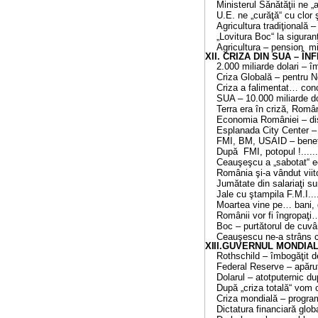
Ministerul Sănătăţii ne 
U.E. ne „curăţă“ cu clor ş
Agricultura tradiţională –
„Lovitura Boc“ la sigura
Agricultura – pension mi
XII. CRIZA DIN SUA – ÎNFIPTĂ
2.000 miliarde dolari – î
Criza Globală – pentru
Criza a falimentat… conc
SUA – 10.000 miliarde do
Terra era în criză, Români
Economia României – dis
Esplanada City Center –
FMI, BM, USAID – benef
După FMI, potopul !............
Ceauşeşcu a „sabotat“ econ
România şi-a vândut viitoru
Jumătate din salariaţi s
Jale cu
ştampila
F.M.I.
..
Moartea vine pe… bani, 
Românii vor fi îngropaţi
Boc – purtătorul de cuv
Ceauşescu ne-a strâns cu
XIII
.
GUVERNUL MONDIAL
Rothschild – îmbogăţit 
Federal Reserve – apăru
Dolarul – atotputernic du
După „criza totală“ vom 
Criza mondială – progra
Dictatura financiară glob