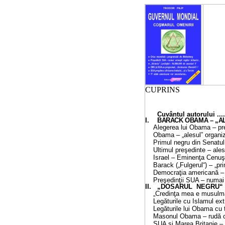
CUPRINS
Cuvântul autorului ..............
I
.
BARACK OBAMA – „AL
Alegerea lui Obama – pr
Obama – „alesul” organi
Primul negru din Senatul SUA.
Ultimul preşedinte – ale
Israel – Eminenţa Cenuş
Barack („Fulgerul“) – „pr
Democraţia americană – 
Preşedinţii SUA – numai u
II. „DOSARUL NEGRU“
„Credinţa mea e musulm
Legăturile cu Islamul extremis
Legăturile lui Obama cu terori
Masonul Obama – rudă 
SUA şi Marea Britanie –