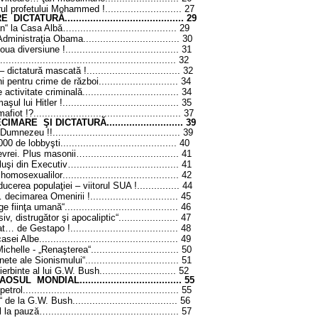
ul profetului Mohammed !
...........................
27
PRE DICTATURĂ
..........................................
29
an“ la Casa Albă…
.....................................
29
e Administraţia Obama
..................................
30
oua diversiune !
........................................
31
..............................................................
32
– dictatură mascată !
.................................
32
ni pentru crime de război
............................
34
activitate criminală
..................................
34
ul lui Hitler !
.........................................
35
 !?.................................................... 37
MARE ŞI DICTATURĂ........................... 39
 Dumnezeu !!
.............................................
39
00 de lobbyşti
.........................................
40
evrei. Plus masonii…
.................................
41
luşi din Executiv…
....................................
41
homosexualilor
.........................................
42
educerea populaţiei – viitorul SUA !
...............
44
marea Omenirii !............................... 45
ge fiinţa umană“
........................................
46
iv, distrugător şi apocaliptic“
.....................
47
at… de Gestapo !
......................................
48
 casei Albe
.................................................
49
Michelle - „Renaşterea“
...............................
50
nete ale Sionismului“
.................................
51
erbinte al lui G.W. Bush
...........................
52
HAOSUL MONDIAL
....................................
55
petrol
.......................................................
55
te“ de la G.W. Bush
.....................................
56
l la pauză…
..............................................
57