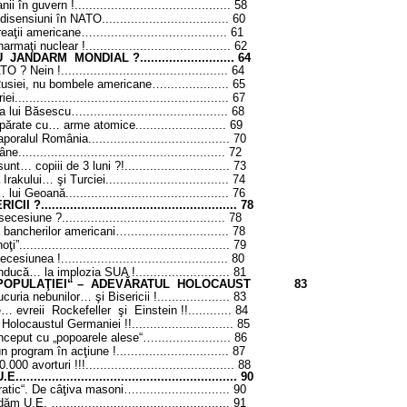
nii în guvern !
...........................................
58
ensiuni în NATO................................... 60
ţii americane…..................................... 61
aţi nuclear !........................................ 62
AU JANDARM MONDIAL ?
..........................
64
ATO ? Nein !
..............................................
64
Rusiei, nu bombele americane…
..................
65
iei
...........................................................
67
ija lui Băsescu…
........................................
68
– apărate cu… arme atomice
.........................
69
aporalul România
.......................................
70
..................................................... 72
t… copiii de 3 luni ?!............................. 73
ului… şi Turciei.................................. 74
… lui Geoană
.............................................
76
ICII ?
......................................................
78
secesiune ?
.............................................
78
a bancherilor americani…
............................
78
oţi”
..........................................................
79
secesiunea !
..............................................
80
nducă… la implozia SUA !
..........................
81
UL POPULAŢIEI“ – ADEVĂRATUL HOLOCAUST
83
ucuria nebunilor… şi Bisericii !
....................
83
e… evreii Rockefeller şi Einstein !!
............
84
u Holocaustul Germaniei !!
............................
85
început cu „popoarele alese“…
.....................
86
n program în acţiune !
...............................
87
0.000 avorturi !!!
.........................................
88
.E.
............................................................
90
cratic“. De câţiva masoni…
..........................
90
O dăm U.E. …
..............................................
91