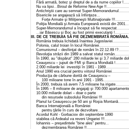
Fără armată, botez şi dreptul de a da nume copiilor !......
Nu va lipsi...Biroul de Reforme New Age !!....................
Antichriştii care au semnat Super-Memorandumul...........
Bisericile se angajează să înfiinţeze...
Forţe Armate şi Miliţieneşti Multinaţionale !!!.............
Poliţia Mondială şi Armata Europeană există din 2001.....
Super-Memorandumul a început să fie respectat.............
...iar Băsescu şi Boc au fost primii executanţi !.............
III. DE CE TREBUIA SĂ FIE DEZMEMBRATĂ ROMÂNIA......
România trebuia lichidată înaintea Jugoslaviei................
Polonia, calul troian în locul României..........................
Comunismul – desfiinţat de români în 22.12.89 !?...........
Revoluţia străzii din 1989 a salvat statul român..............
În 1990, au "dispărut" 280 miliarde lei şi 3,7 miliarde dola
Ceauşescu – jupuit de FMI şi Banca Mondială !..............
2.000 miliarde lei investiţii în 1981 - 1989.....................
Anul 1990 era crucial pentru viitorul României................
Producţia de cărbune dorită de Ceauşescu –
100 milioane tone în anii 1991 - 1995.......................
În 2000, trebuia să avem 7,5 milioane ha irigate.............
În 1995 – 8 milioane de angajaţi şi 700.000 apartamente 
10.000 miliarde dolari – doar o parte
din resursele subsolului României !!!........................
Planul lui Ceauşescu pe 50 ani şi Roşia Montană............
Banca Internaţională a României
pentru ţările în curs de dezvoltare............................
Acordul Kohl - Gorbaciov din septembrie 1990
stabilea că Ardealul va reveni Ungariei !!!......................
Iohannis – preşedintele "bine ales" pentru...
dezmembrarea României !!.....................................