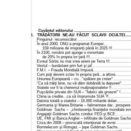
Cuvântul editorului ..................................................
I. TRĂDĂTORII NE-AU FĂCUT SCLAVII OCULTEI..........
Pinguinul recunoscător...............................................
În anul 2000, ONU a programat Europei...
159 milioane de imigranţi până în 2025 !!!..................
În 2100, românii pot ajunge o minoritate
de 20% în propria lor ţară !!!....................................
Evreul Sörös nu mai vrea arieni pe Terra !!!....................
Vestul – bunăstare prin furt şi jaf..................................
F.M.I. – Frauda Mondială Impusă..................................
Cum poţi deveni sclav în propria ţară...a altora...............
Uniunea Europeană – cu..."spălare pe creier"..................
"Ca să trăiţi bine, nu vă dăm dobândă la depuneri"..........
Statele vor fi la cheremul mulţinaţionalelor !!..................
Puşcăriile private din SUA – "fabrici ale groazei" !...........
China ia credite...ca să împrumute SUA ?!.....................
Datoria totală a statelor – 16.000 miliarde dolari..............
Germania şi Marea Britanie – falimentare dar...prospere !.
Goldman Sachs – „chintesenţa finanţelor mondiale evrei
Angajaţii Goldman Sachs conduc FED şi BCE................
UE, FMI şi Banca Angliei – infiltrate de Goldman Sachs...
Criza din 2008 – provocată intenţionat de evrei...............
Romtelecom şi Romgaz – ţepe Goldman Sachs...............