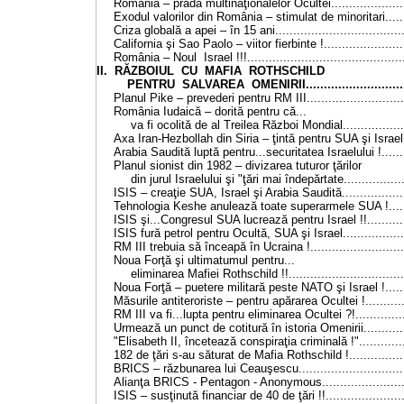
România – prada multinaţionalelor Ocultei......................
Exodul valorilor din România – stimulat de minoritari.......
Criza globală a apei – în 15 ani....................................
California şi Sao Paolo – viitor fierbinte !.......................
România – Noul Israel !!!............................................
II. RĂZBOIUL CU MAFIA ROTHSCHILD
PENTRU SALVAREA OMENIRII..............................
Planul Pike – prevederi pentru RM III............................
România Iudaică – dorită pentru că...
va fi ocolită de al Treilea Război Mondial..................
Axa Iran-Hezbollah din Siria – ţintă pentru SUA şi Israel...
Arabia Saudită luptă pentru...securitatea Israelului !........
Planul sionist din 1982 – divizarea tuturor ţărilor
din jurul Israelului şi "ţări mai îndepărtate.................
ISIS – creaţie SUA, Israel şi Arabia Saudită...................
Tehnologia Keshe anulează toate superarmele SUA !.......
ISIS şi...Congresul SUA lucrează pentru Israel !!............
ISIS fură petrol pentru Ocultă, SUA şi Israel..................
RM III trebuia să înceapă în Ucraina !...........................
Noua Forţă şi ultimatumul pentru...
eliminarea Mafiei Rothschild !!................................
Noua Forţă – puetere militară peste NATO şi Israel !.......
Măsurile antiteroriste – pentru apărarea Ocultei !............
RM III va fi...lupta pentru eliminarea Ocultei ?!...............
Urmează un punct de cotitură în istoria Omenirii.............
"Elisabeth II, încetează conspiraţia criminală !"..............
182 de ţări s-au săturat de Mafia Rothschild !................
BRICS – răzbunarea lui Ceauşescu...............................
Alianţa BRICS - Pentagon - Anonymous........................
ISIS – susţinută financiar de 40 de ţări !!.......................