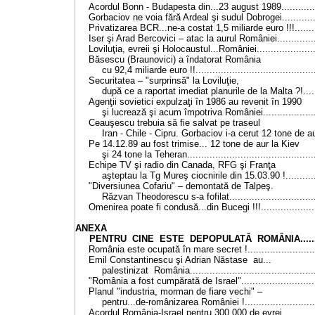
Acordul Bonn - Budapesta din...23 august 1989..............
Gorbaciov ne voia fără Ardeal şi sudul Dobrogei.............
Privatizarea BCR...ne-a costat 1,5 miliarde euro !!!.........
Iser şi Arad Bercovici – atac la aurul României...............
Loviluţia, evreii şi Holocaustul...României.....................
Băsescu (Braunovici) a îndatorat România
cu 92,4 miliarde euro !!..........................................
Securitatea – "surprinsă" la Loviluţie,
după ce a raportat imediat planurile de la Malta ?!......
Agenţii sovietici expulzaţi în 1986 au revenit în 1990
şi lucrează şi acum împotriva României....................
Ceauşescu trebuia să fie salvat pe traseul
Iran - Chile - Cipru. Gorbaciov i-a cerut 12 tone de aur
Pe 14.12.89 au fost trimise... 12 tone de aur la Kiev
şi 24 tone la Teheran.............................................
Echipe TV şi radio din Canada, RFG şi Franţa
aşteptau la Tg Mureş ciocnirile din 15.03.90 !............
"Diversiunea Cofariu" – demontată de Talpeş.
Răzvan Theodorescu s-a fofilat...............................
Omenirea poate fi condusă...din Bucegi !!!....................
ANEXA
PENTRU CINE ESTE DEPOPULATĂ ROMÂNIA...........
România este ocupată în mare secret !.........................
Emil Constantinescu şi Adrian Năstase au...
palestinizat România............................................
"România a fost cumpărată de Israel"...........................
Planul "industria, morman de fiare vechi" –
pentru...de-românizarea României !..........................
Acordul România-Israel pentru 300.000 de evrei.............