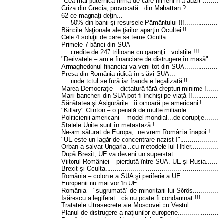
"Cea mai puternică firmă de care nimeni n-a auzit"..........
Criza din Grecia, provocată...din Mahattan ?..................
62 de magnaţi deţin...
50% din banii şi resursele Pământului !!!...................
Băncile Naţionale ale ţărilor aparţin Ocultei !!.................
Cele 4 soluţii de care se teme Oculta............................
Primele 7 bănci din SUA –
credite de 247 trilioane cu garanţii...volatile !!!...........
"Derivatele – arme financiare de distrugere în masă".......
Armaghedonul financiar va veni tot din SUA...................
Presa din România ridică în slăvi SUA...
unde totul se fură iar frauda e legalizată !!.................
Marea Democraţie – dictatură fără drepturi minime !........
Marii bancheri din SUA pot fi închişi pe viaţă !!...............
Sănătatea şi Asigurările...îi omoară pe americani !..........
"Killary" Clinton – o penală de multe miliarde..................
Politicienii americani – model mondial...de corupţie.........
Statele Unite sunt în metastază !..................................
Ne-am săturat de Europa, ne vrem România înapoi !.......
"UE este un lagăr de concentrare nazist !".....................
Orban a salvat Ungaria...cu metodele lui Hitler................
După Brexit, UE va deveni un superstat.........................
Viitorul României – pierdută între SUA, UE şi Rusia.........
Brexit şi Oculta..........................................................
România – colonie a SUA şi periferie a UE.....................
Europenii nu mai vor în UE..........................................
România – "sugrumată" de minoritarii lui Sörös...............
Isărescu a legiferat...că nu poate fi condamnat !!!...........
Tratatele ultrasecrete ale Moscovei cu Vestul.................
Planul de distrugere a naţiunilor europene......................