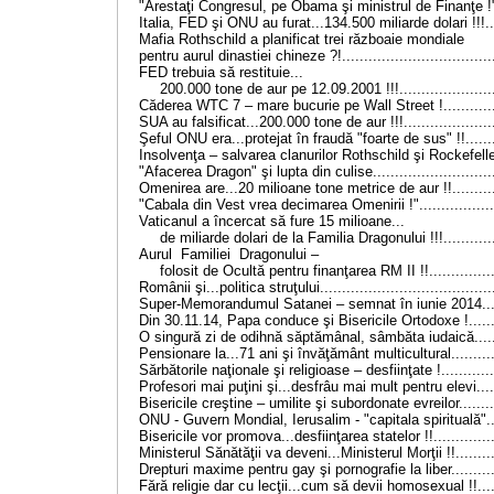
"Arestaţi Congresul, pe Obama şi ministrul de Finanţe !".
Italia, FED şi ONU au furat...134.500 miliarde dolari !!!....
Mafia Rothschild a planificat trei războaie mondiale
pentru aurul dinastiei chineze ?!...................................
FED trebuia să restituie...
200.000 tone de aur pe 12.09.2001 !!!.......................
Căderea WTC 7 – mare bucurie pe Wall Street !..............
SUA au falsificat...200.000 tone de aur !!!.....................
Şeful ONU era...protejat în fraudă "foarte de sus" !!........
Insolvenţa – salvarea clanurilor Rothschild şi Rockefeller 
"Afacerea Dragon" şi lupta din culise............................
Omenirea are...20 milioane tone metrice de aur !!...........
"Cabala din Vest vrea decimarea Omenirii !"..................
Vaticanul a încercat să fure 15 milioane...
de miliarde dolari de la Familia Dragonului !!!............
Aurul Familiei Dragonului –
folosit de Ocultă pentru finanţarea RM II !!................
Românii şi...politica struţului.......................................
Super-Memorandumul Satanei – semnat în iunie 2014......
Din 30.11.14, Papa conduce şi Bisericile Ortodoxe !.......
O singură zi de odihnă săptămânal, sâmbăta iudaică.......
Pensionare la...71 ani şi învăţământ multicultural...........
Sărbătorile naţionale şi religioase – desfiinţate !.............
Profesori mai puţini şi...desfrâu mai mult pentru elevi.....
Bisericile creştine – umilite şi subordonate evreilor.........
ONU - Guvern Mondial, Ierusalim - "capitala spirituală"....
Bisericile vor promova...desfiinţarea statelor !!..............
Ministerul Sănătăţii va deveni...Ministerul Morţii !!..........
Drepturi maxime pentru gay şi pornografie la liber...........
Fără religie dar cu lecţii...cum să devii homosexual !!.....