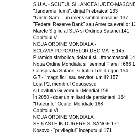
S.U.A. - SCUTUL SI LANCEA IUDEO-MASONE
"Jandarmul lumii", dirijat în ebraica! 133
"Uncle Sam" - un imens simbol masonic 137
"Federal Reserve Bank" sau America evreilor 1
Marele Sigiliu al SUA si Ordinea Satanei 141
Capitolul V
NOUA ORDINE MONDIALA -
SCLAVIA POPOARELOR DECIMATE 145
Piramida simbolica, dolarul si... francmasonii 1
Noua Ordine Mondiala si "semnul Fiarei": 666 
Conspiratia Satanei si traficul de droguri 154
G 7 - "magnifici" sau servitori umili? 157
Loja P2, membrul Ceausescu
si Lovilutia Guvernului Mondial 158
În 2050 - doar un miliard de pamânteni! 164
"Rateurile" Ocultei Mondiale 168
Capitolul VI
NOUA ORDINE MONDIALA
SE NASTE ÎN DURERE SI SÂNGE 171
Kosovo - "privilegiul" începutului 171