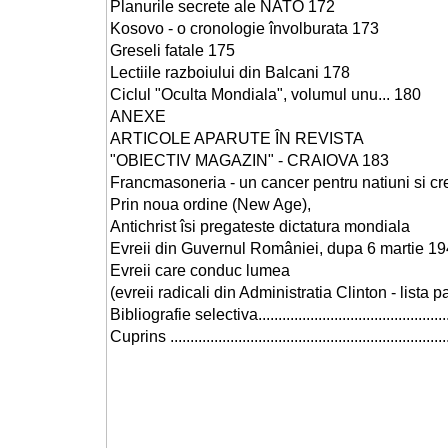
Planurile secrete ale NATO 172
Kosovo - o cronologie învolburata 173
Greseli fatale 175
Lectiile razboiului din Balcani 178
Ciclul "Oculta Mondiala", volumul unu... 180
ANEXE
ARTICOLE APARUTE ÎN REVISTA
"OBIECTIV MAGAZIN" - CRAIOVA 183
Francmasoneria - un cancer pentru natiuni si cr
Prin noua ordine (New Age),
Antichrist îsi pregateste dictatura mondiala
Evreii din Guvernul României, dupa 6 martie 1
Evreii care conduc lumea
(evreii radicali din Administratia Clinton - lista pa
Bibliografie selectiva...............................................
Cuprins ...................................................................