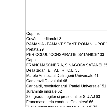
Cuprins
Cuvântul editorului 3
RAMANIA - PAMÂNT SFÂNT, ROMÂNII - POP
Prefata 29
PERICOLUL "CONSPIRATIEI SATANICE" 33
Capitolul I
FRANCMASONERIA, SINAGOGA SATANEI 3
De la zidari la... V.I.T.R.I.O.L. 35
Marele Arhitect al Distrugerii Universale 41
Camarazii Diavolului 46
Garibaldi, revolutionarul "Patriei Universale" 51
Juraminte imorale 62
33 - gradul regilor si presedintilor S.U.A.! 63
Francmasoneria conduce Omenirea! 66