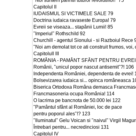
"Noi suntem parintii tuturor revolutiilor!" 75
Capitolul II
IUDAISMUL SI VICTIMELE SALE 79
Doctrina iudaica ravaseste Europa! 79
Evreii se viseaza... stapânii Lumii! 85
"Imperiul" Rothschild 92
Churchill - agentul Sionului - si Razboiul Rece 
"Noi am demolat tot ce ati construit frumos, voi, c
Capitolull III
ROMÂNIA - PAMÂNT SFÂNT PENTRU EVREI 
Românii, "unicul popor nascut antisemit"?! 106
Independenta României, dependenta de evrei! 
Bolsevizarea iudaica si... opinca româneasca 1
Biserica Ortodoxa Româna demasca Francmaso
Francmasoneria ocupa România! 114
O lacrima pe bancnota de 50.000 lei 122
"Pamântul sfânt al României, loc de pace
pentru poporul ales"!? 123
"Iluminatul" Gelu Voican si "naivul" Virgil Mag
Întrebari pentru... necredinciosi 131
Capitolul IV