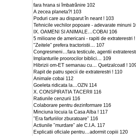
fara hrana si îmbatrânire 102
A zecea planeta?! 103
Poduri care au disparut în neant ! 103
Tehnicile vechilor popoare - adevarate minuni 
IX. OAMENI SI ANIMALE…COBAI 106
5 milioane de americani - rapiti de extraterestri 
"Zeitele" prefera tractoristii… 107
Congresmeni…fara testicule, agentii extraterestr
Implanturile proorocilor biblici… 109
Hibrizii om-ET semanau cu… Quetzalcoatl ! 10
Rapit de patru specii de extraterestri ! 110
Animale cobai 112
Goeleta ridicata la…OZN 114
X. CONSPIRATIA TACERII 116
Ratiunile cenzurii 116
Colaborare pentru dezinformare 116
Minciuna locuia la Casa Alba ! 117
"Era farfuriilor zburatoare" 116
Actiunile "murdare" ale C.I.A. 117
Explicatii oficiale pentru…adormit copiii 120