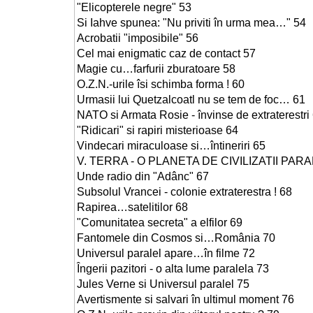
"Elicopterele negre" 53
Si Iahve spunea: "Nu priviti în urma mea…" 54
Acrobatii "imposibile" 56
Cel mai enigmatic caz de contact 57
Magie cu…farfurii zburatoare 58
O.Z.N.-urile îsi schimba forma ! 60
Urmasii lui Quetzalcoatl nu se tem de foc… 61
NATO si Armata Rosie - învinse de extraterestri
"Ridicari" si rapiri misterioase 64
Vindecari miraculoase si…întineriri 65
V. TERRA - O PLANETA DE CIVILIZATII PARA
Unde radio din "Adânc" 67
Subsolul Vrancei - colonie extraterestra ! 68
Rapirea…satelitilor 68
"Comunitatea secreta" a elfilor 69
Fantomele din Cosmos si…România 70
Universul paralel apare…în filme 72
Îngerii pazitori - o alta lume paralela 73
Jules Verne si Universul paralel 75
Avertismente si salvari în ultimul moment 76