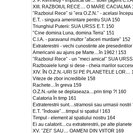
J. F. Kennedy - împuscat de… sofer (agent C.I.A
XIII. RAZBOIUL RECE… O MARE CACIALMA 
"Razboiul Rece" si "era O.Z.N." - acelasi începu
E.T. - singura amenintare pentru SUA 150
Triunghiul Puterii: SUA URSS E.T. 150
"Cine domina Luna, domina Terra" 151
C.I.A. - paravanul multor "afaceri murdare" 152
Extraterestrii - vechi cunostinte ale presedintil
Americanii au ajuns pe Marte…în 1962 ! 153
"Razboiul Rece" - un "meci amical" SUA URS
Razboaiele lungi si dese - cheia marilor succes
XIV. ÎN O.Z.N.-URI SI PE PLANETELE LOR… 
Viteze de zbor incredibile 158
Rachete…în greva 159
O.Z.N.-urile se deplaseaza…prin timp ?! 160
Calatoria în timp 161
Extraterestrii sunt…stramosii sau urmasii nostri
E.T. "îndoaie"…timpul si spatiul ! 163
Timpul - element al spatiului nostru 164
Ei au calatorit…cu extraterestrii, pe alte planete
XV. "ZEI" SAU… OAMENI DIN VIITOR 169