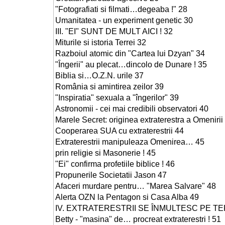
"Fotografiati si filmati…degeaba !" 28
Umanitatea - un experiment genetic 30
III. "EI" SUNT DE MULT AICI ! 32
Miturile si istoria Terrei 32
Razboiul atomic din "Cartea lui Dzyan" 34
"Îngerii" au plecat…dincolo de Dunare ! 35
Biblia si…O.Z.N. urile 37
România si amintirea zeilor 39
"Inspiratia" sexuala a "îngerilor" 39
Astronomii - cei mai credibili observatori 40
Marele Secret: originea extraterestra a Omenirii
Cooperarea SUA cu extraterestrii 44
Extraterestrii manipuleaza Omenirea… 45
prin religie si Masonerie ! 45
"Ei" confirma profetiile biblice ! 46
Propunerile Societatii Jason 47
Afaceri murdare pentru… "Marea Salvare" 48
Alerta OZN la Pentagon si Casa Alba 49
IV. EXTRATERESTRII SE ÎNMULTESC PE T
Betty - "masina" de… procreat extraterestri ! 51