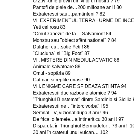
O.Z.N.-urile provin din viitorul nostru ? 79
Pantofi de piele de…200 milioane ani ! 80
Extraterestri sau…pamânteni ? 82
VI. EXPERIMENTUL TERRA - URME DE ÎNC
Yeti cel rosu 83
"Omul zapezii" de la… Salvamont 84
Monstru sau "obiect sfânt national" ? 84
Dulgher cu…sotie Yeti ! 86
"Ciuciuna" si "Big Foot" 87
VII. MISTERE DIN MEDIUL ACVATIC 88
Animale salvatoare 88
Omul - sopârla 89
Calmari si reptile uriase 90
VIII. ENIGME CARE SFIDEAZA STIINTA 94
Extraterestrii duc razboaie atomice ? 94
"Triunghiul Blestemat" dintre Sardinia si Sicilia
Extraterestrii ne…"întorc vorba" ! 95
Semnal TV, vizionat dupa 3 ani ! 96
De frica, o femeie…a întinerit cu 30 ani ! 97
Disparuta în Triunghiul Bermudelor…73 ani !! 1
30 ani în craterul unui vulcan… 102