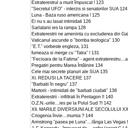
Extraterestrul a murit împuscat ! 123
"Secretul UFO" - interzis si senatorilor SUA 124
Luna - Baza ruso americana ! 125
Ei nu s au lasat intimidati 126
Sarlatanii ies la rampa 128
Extraterestrii ne ameninta cu excluderea din G
Vaticanul ascunde o "bomba teologica" 130
"E.T." vorbeste engleza, 131
fumeaza si merge cu "Tatra" ! 131
"Fecioara de la Fatima" - agent extraterestru…a
Pregatiri pentru Marea Întâlnire 134
Cele mai secrete planuri ale SUA 135
XI. REDUSI LA TACERE 137
"Barbatii în negru" 137
Martorii - intimidati de "barbati ciudati" 138
Extraterestrii - infiltrati în Pentagon !! 140
O.Z.N.-urile…ies pe la Polul Sud ?! 142
XII. MARILE DIVERSIUNI ALE SECOLULUI XX
Criogenia învie…mumia ? 144
Armstrong "pasea pe Luna"…lânga Las Vegas !