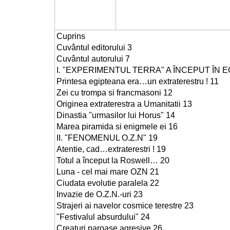
Cuprins
Cuvântul editorului 3
Cuvântul autorului 7
I. "EXPERIMENTUL TERRA" A ÎNCEPUT ÎN EG
Printesa egipteana era…un extraterestru ! 11
Zei cu trompa si francmasoni 12
Originea extraterestra a Umanitatii 13
Dinastia "urmasilor lui Horus" 14
Marea piramida si enigmele ei 16
II. "FENOMENUL O.Z.N" 19
Atentie, cad…extraterestri ! 19
Totul a început la Roswell… 20
Luna - cel mai mare OZN 21
Ciudata evolutie paralela 22
Invazie de O.Z.N.-uri 23
Strajeri ai navelor cosmice terestre 23
"Festivalul absurdului" 24
Creaturi paroase agresive 26