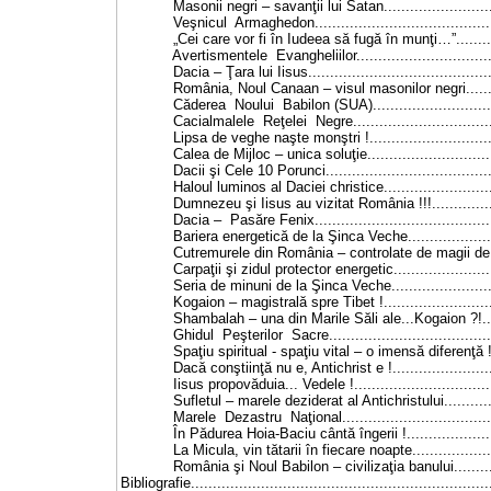
Masonii negri – savanţii lui Satan.................................
Veşnicul Armaghedon................................................
„Cei care vor fi în Iudeea să fugă în munţi…”..................
Avertismentele Evangheliilor.......................................
Dacia – Ţara lui Iisus................................................
România, Noul Canaan – visul masonilor negri.................
Căderea Noului Babilon (SUA)....................................
Cacialmalele Reţelei Negre........................................
Lipsa de veghe naşte monştri !....................................
Calea de Mijloc – unica soluţie....................................
Dacii şi Cele 10 Porunci.............................................
Haloul luminos al Daciei christice.................................
Dumnezeu şi Iisus au vizitat România !!!........................
Dacia – Pasăre Fenix................................................
Bariera energetică de la Şinca Veche.............................
Cutremurele din România – controlate de magii de la Şin
Carpaţii şi zidul protector energetic..............................
Seria de minuni de la Şinca Veche................................
Kogaion – magistrală spre Tibet !.................................
Shambalah – una din Marile Săli ale...Kogaion ?!.............
Ghidul Peşterilor Sacre.............................................
Spaţiu spiritual - spaţiu vital – o imensă diferenţă !..........
Dacă conştiinţă nu e, Antichrist e !...............................
Iisus propovăduia... Vedele !.......................................
Sufletul – marele deziderat al Antichristului....................
Marele Dezastru Naţional..........................................
În Pădurea Hoia-Baciu cântă îngerii !............................
La Micula, vin tătarii în fiecare noapte..........................
România şi Noul Babilon – civilizaţia banului...................
Bibliografie....................................................................