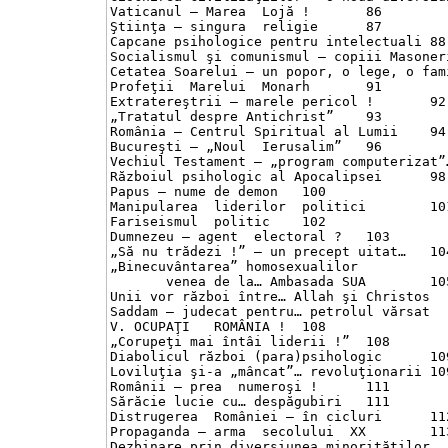
Vaticanul – Marea  Lojă !	86

Ştiinţa – singura  religie	87

Capcane psihologice pentru intelectuali	88

Socialismul şi comunismul – copiii Masoneriei	
Cetatea Soarelui – un popor, o lege, o famili
Profeţii  Marelui  Monarh	91

Extratereştrii – marele pericol !	92

„Tratatul despre Antichrist”	93

România – Centrul Spiritual al Lumii	94

Bucureşti – „Noul  Ierusalim”	96

Vechiul Testament – „program computerizat”… c
Războiul psihologic al Apocalipsei	98

Papus – nume de demon	100

Manipularea  liderilor  politici	101

Fariseismul  politic	102

Dumnezeu – agent  electoral ?	103

„Să nu trădezi !” – un precept uitat…	104

„Binecuvântarea” homosexualilor

       venea de la… Ambasada SUA	105

Unii vor război între… Allah şi Christos	106

Saddam – judecat pentru… petrolul vărsat	107

V. OCUPAŢI   ROMÂNIA !	108

„Corupeţi mai întâi liderii !”	108

Diabolicul război (para)psihologic	109

Loviluţia şi-a „mâncat”… revoluţionarii	109

Românii – prea  numeroşi !	111

Sărăcie lucie cu… despăgubiri	111

Distrugerea  României – în cicluri	112

Propaganda – arma  secolului  XX	113

Dezbinare prin diversiunea minorităţilor	114
