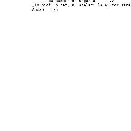
       cu numere de Ungaria	172

„În nici un caz, nu apelezi la ajutor străin !
Anexe	175
