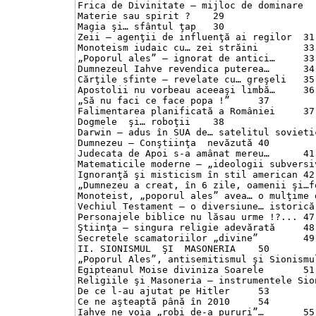
Frica de Divinitate – mijloc de dominare	28

Materie sau spirit ?	29

Magia şi… sfântul ţap	30

Zeii – agenţii de influenţă ai regilor	31

Monoteism iudaic cu… zei străini	33

„Poporul ales” – ignorat de antici…	33

Dumnezeul Iahve revendica puterea…	34

Cărţile sfinte – revelate cu… greşeli	35

Apostolii nu vorbeau aceeaşi limbă…	36

„Să nu faci ce face popa !”	37

Falimentarea planificată a României	37

Dogmele  şi… roboţii	38

Darwin – adus în SUA de… satelitul sovietic	39
Dumnezeu – Conştiinţa  nevăzută	40

Judecata de Apoi s-a amânat mereu…	41

Matematicile moderne – „ideologii subversive”
Ignoranţă şi misticism în stil american	42

„Dumnezeu a creat, în 6 zile, oamenii şi…fosi
Monoteist, „poporul ales” avea… o mulţime de 
Vechiul Testament – o diversiune… istorică	46

Personajele biblice nu lăsau urme !?...	47

Ştiinţa – singura religie adevărată	48

Secretele scamatoriilor „divine”	49

II. SIONISMUL  ŞI  MASONERIA	50

„Poporul Ales”, antisemitismul şi Sionismul	50
Egipteanul Moise diviniza Soarele	51

Religiile şi Masoneria – instrumentele Sionis
De ce l-au ajutat pe Hitler	53

Ce ne aşteaptă până în 2010	54

Iahve ne voia „robi de-a pururi”…	55
