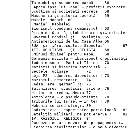
Talmudul şi supunerea oarbă	56

„Apocalipsa lui Ioan” – profeţii expirate…	57

Ocultism şi societăţi secrete	58

Masoneria şi istoria secretă	59

Marele  Monarh	60

„Magia”  Kabbalei	61

Sionismul condamnă românismul !	63

Piramida Ocultă, globalizarea şi… extratereşt
Guvernul Mondial şi… Loviluţia	65

Antiamericanii de la… Casa Albă	66

SUA  şi  „Protocoalele Sionului”	67

III. OCULTISMUL  ŞI  RELIGIA	68

„Minuni divine” pentru Papă…	68

Germania nazistă – „bastionul creştinătăţii” 
Iudeo-masonul  Paul al II-lea	70

Naziştii şi biserica satanistă	71

Sectele  ucigaşe	72

Loja P2 – adunarea diavolilor !	73

Nazismul… democratic	74

„Adam… era  german” !!!	75

Satanizarea  svasticii  ariene	76

Hitler se credea… Mesia	77

Astrologia – o pseudo-ştiinţă	78

Triburile lui Israel – în Cer !	79

Nebunii se cred sfinţi…	80

Radiestezia – capacitatea periculoasă	82

Sateliţii militari… ne pot enerva !	82

IV. RĂZBOIUL  RELIGIOS	84

Dumnezeu nu are nevoie de propagandişti…	84

Ciocnirea civilizaţiilor – o nouă diversiune	8