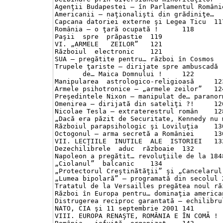
Agenţii Budapestei – în Parlamentul României !
Americanii – naţionalişti din grădiniţe…	117

Capcana datoriei externe şi Legea Ticu	117

România – o ţară ocupată !	118

Paşii  spre  prăpastie	119

VI. „ARMELE   ZEILOR”	121

Războiul  electronic	121

SUA – pregătite pentru… război în Cosmos	121

Trupele ţariste – dirijate spre ambuscadă

       de… Maica Domnului !	122

Manipularea  astrologico-religioasă	123

Armele psihotronice – „armele zeilor”	124

Preşedintele Nixon – manipulat de… paranormali
Omenirea – dirijată din sateliţi ?!	126

Nicolae Tesla – extraterestrul român	128

„Dacă era păzit de Securitate, Kennedy nu mure
Războiul parapsihologic şi Loviluţia	130

Octogonul – arma secretă a României	130

VII. LECŢIILE  INUTILE  ALE  ISTORIEI	132

Dezechilibrele  aduc  războaie	132

Napoleon a pregătit… revoluţiile de la 1848	133
„Ciolanul”  balcanic	134

„Protectorul Creştinătăţii” şi „Cancelarul de 
„Lumea bipolară” – programată din secolul XIX 
Tratatul de la Versailles pregătea noul război
Război în Europa pentru… dominaţia americană	13
Distrugerea reciproc garantată – echilibrul mo
NATO, CIA şi 11 septembrie 2001	141

VIII. EUROPA RENAŞTE, ROMÂNIA E ÎN COMĂ !	143
