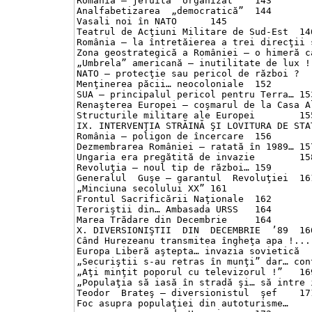
România – jefuită  organizat	143

Analfabetizarea  „democratică”	144

Vasali noi în NATO	145

Teatrul de Acţiuni Militare de Sud-Est	146

România – la întretăierea a trei direcţii stra
Zona geostrategică a României – o himeră ca şi
„Umbrela” americană – inutilitate de lux !	150

NATO – protecţie sau pericol de război ?	151

Menţinerea păcii… neocoloniale	152

SUA – principalul pericol pentru Terra…	153

Renaşterea Europei – coşmarul de la Casa Albă	
Structurile militare ale Europei	155

IX. INTERVENŢIA STRĂINĂ ŞI LOVITURA DE STAT D
România – poligon de încercare	156

Dezmembrarea României – ratată în 1989…	157

Ungaria era pregătită de invazie	158

Revoluţia – noul tip de război…	159

Generalul  Guşe – garantul  Revoluţiei	161

„Minciuna secolului XX”	161

Frontul Sacrificării Naţionale	162

Teroriştii din… Ambasada URSS	164

Marea Trădare din Decembrie	164

X. DIVERSIONIŞTII  DIN  DECEMBRIE  ’89	166

Când Hurezeanu transmitea îngheţa apa !...	166

Europa Liberă aştepta… invazia sovietică	167

„Securiştii s-au retras în munţi” dar… continu
„Aţi minţit poporul cu televizorul !”	169

„Populaţia să iasă în stradă şi… să intre în c
Teodor  Brateş – diversionistul  şef	171

Foc asupra populaţiei din autoturisme…
