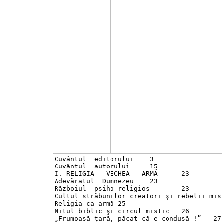
Cuvântul  editorului	3

Cuvântul  autorului	15

I. RELIGIA – VECHEA   ARMĂ	23

Adevăratul  Dumnezeu	23

Războiul  psiho-religios	23

Cultul străbunilor creatori şi rebelii mistic
Religia ca armă	25

Mitul biblic şi circul mistic	26

„Frumoasă ţară, păcat că e condusă !”	27
