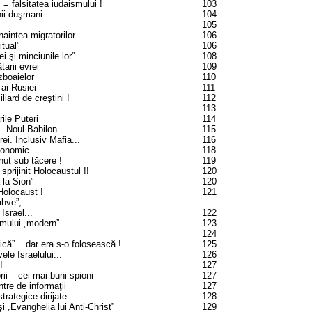
s = falsitatea iudaismului !
103
nii duşmani
104
105
aintea migratorilor...
106
itual”
106
i şi minciunile lor”
108
arii evrei
109
ăzboaielor
110
ai Rusiei
111
liard de creştini !
112
113
ile Puteri
114
 – Noul Babilon
115
i. Inclusiv Mafia...
116
conomic
118
inut sub tăcere !
119
u sprijinit Holocaustul !!
120
 la Sion”
120
 Holocaust !
121
ahve”,
srael...
122
ismului „modern”
123
124
că”... dar era s-o folosească !
125
vele Israelului...
126
I
127
rii – cei mai buni spioni
127
tre de informaţii
127
trategice dirijate
128
şi „Evanghelia lui Anti-Christ”
129