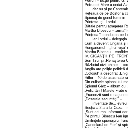
Petru I – lecţie pentru G.
Petru cel Mare a cedat Az
dar nu şi pe Cantemir.
Reţeaua de pe Bosfor a co
Spionaj de genul feminin
Prinţesa şi Lordul
Bătaie pentru atragerea Ro
Martha Bibescu – „arma” lu
Prinţesa îl conducea pe L
iar Lordul – delegaţia b
Cum a devenit Ungaria şi
Hungarismul – „firul roşu” 
Martha Bibescu – confident
IV. GIGANŢII PE FRONT
Sun Tzu şi „Renaşterea C
Războiul civil chinez – co
Anglia are poliţie politică 
„Colosul” a descifrat „Eni
Hitler – 40 de asasinate ra
Din culisele spionajului r
Spionul Gârz – album cu... 
„Felicitări ! Marele Frate e
„Francezii sunt o naţiune de
„Dosarele securităţii” –
inventate de... evreul
Secţia a 2-a a lui Cuza – 
„Sunt cel mai informat dar
Pe prinţul Bibescu l-au ign
Umilinţele spionajului fra
„Cancelarul de Fier” şi spio