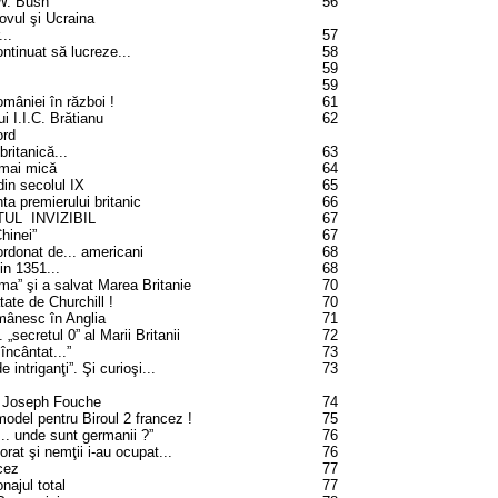
 W. Bush
56
ovul şi Ucraina
..
57
ntinuat să lucreze...
58
59
59
mâniei în război !
61
i I.I.C. Brătianu
62
ord
ritanică...
63
 mai mică
64
din secolul IX
65
a premierului britanic
66
UL INVIZIBIL
67
hinei”
67
ordonat de... americani
68
din 1351...
68
gma” şi a salvat Marea Britanie
70
tate de Churchill !
70
omânesc în Anglia
71
„secretul 0” al Marii Britanii
72
 încântat...”
73
 intriganţi”. Şi curioşi...
73
 Joseph Fouche
74
model pentru Biroul 2 francez !
75
... unde sunt germanii ?”
76
orat şi nemţii i-au ocupat...
76
ncez
77
najul total
77