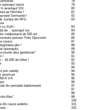
 Germaniei
78
e spionajul nazist
79
în avantajul SSI...
80
bota pe Himmler !
81
uşmanii Germaniei !
82
de Justiţia din RFG
83
iei
 cu SUA !
83
tă de... spionajul rus
84
ilor colaborează de 500 ani
85
evreului polonez Felix Djerzinski
86
ui rusesc
87
gritatea ţării !
88
l spionajului
89
crisorile altui gentleman”
90
i !
91
 – 46.000 de killeri !
92
i
93
94
 prin sateliţi
94
ui american
95
NA A V-A
96
por
96
zată din perioada babiloneană
97
97
98
ului Ales”
99
100
 din cauza arabilor...
101
are...
102