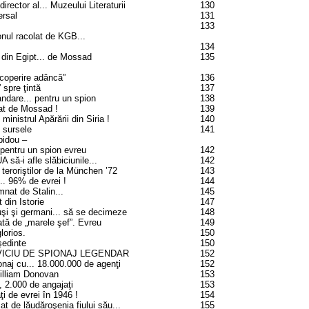
rector al... Muzeului Literaturii
130
ersal
131
133
nul racolat de KGB...
134
i din Egipt... de Mossad
135
operire adâncă”
136
 spre ţintă
137
ndare... pentru un spion
138
at de Mossad !
139
ministrul Apărării din Siria !
140
t sursele
141
pidou –
entru un spion evreu
142
A să-i afle slăbiciunile...
142
 teroriştilor de la München ’72
143
.. 96% de evrei !
144
nat de Stalin...
145
 din Istorie
147
ruşi şi germani... să se decimeze
148
jată de „marele şef”. Evreu
149
lorios.
150
eşedinte
150
VICIU DE SPIONAJ LEGENDAR
152
onaj cu... 18.000.000 de agenţi
152
William Donovan
153
 2.000 de angajaţi
153
ţi de evrei în 1946 !
154
 de lăudăroşenia fiului său...
155