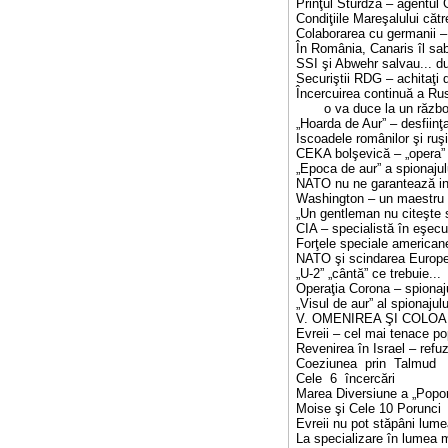
Prinţul Sturdza – agentul
Condiţiile Mareşalului cătr
Colaborarea cu germanii – 
În România, Canaris îl sa
SSI şi Abwehr salvau... d
Securiştii RDG – achitaţi 
Încercuirea continuă a Rus
o va duce la un război
„Hoarda de Aur” – desfiinţa
Iscoadele românilor şi ruş
CEKA bolşevică – „opera” 
„Epoca de aur” a spionajul
NATO nu ne garantează inte
Washington – un maestru a
„Un gentleman nu citeşte s
CIA – specialistă în eşecur
Forţele speciale americane
NATO şi scindarea Europe
„U-2” „cântă” ce trebuie...
Operaţia Corona – spionajul
„Visul de aur” al spionajul
V. OMENIREA ŞI COLOA
Evreii – cel mai tenace po
Revenirea în Israel – refu
Coeziunea prin Talmud
Cele 6 încercări
Marea Diversiune a „Popor
Moise şi Cele 10 Porunci
Evreii nu pot stăpâni lumea
La specializare în lumea m