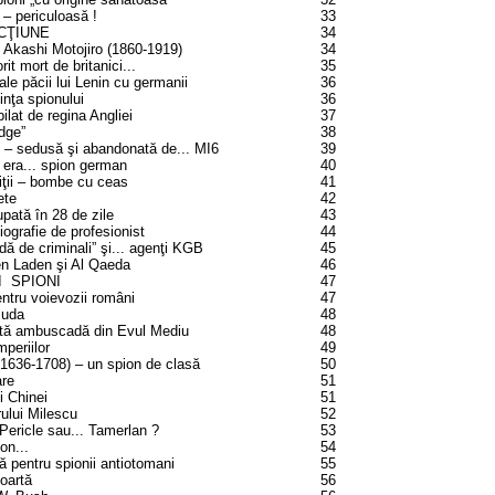
 – periculoasă !
33
ACŢIUNE
34
l Akashi Motojiro (1860-1919)
34
t mort de britanici...
35
ale păcii lui Lenin cu germanii
36
iinţa spionului
36
lat de regina Angliei
37
idge”
38
 – sedusă şi abandonată de... MI6
39
 era... spion german
40
ţii – bombe cu ceas
41
ete
42
pată în 28 de zile
43
ografie de profesionist
44
dă de criminali” şi... agenţi KGB
45
ben Laden şi Al Qaeda
46
I SPIONI
47
entru voievozii români
47
Buda
48
ită ambuscadă din Evul Mediu
48
periilor
49
(1636-1708) – un spion de clasă
50
are
51
i Chinei
51
rului Milescu
52
Pericle sau... Tamerlan ?
53
on...
54
ă pentru spionii antiotomani
55
Poartă
56