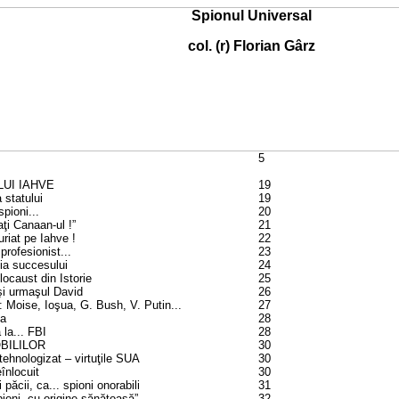
Spionul Universal
col. (r) Florian Gârz
5
LUI IAHVE
19
 statului
19
spioni...
20
aţi Canaan-ul !”
21
furiat pe Iahve !
22
profesionist...
23
ţia succesului
24
olocaust din Istorie
25
şi urmaşul David
26
Moise, Ioşua, G. Bush, V. Putin...
27
la
28
 la... FBI
28
OBILILOR
30
tehnologizat – virtuţile SUA
30
înlocuit
30
ăcii, ca... spioni onorabili
31
pioni „cu origine sănătoasă”
32