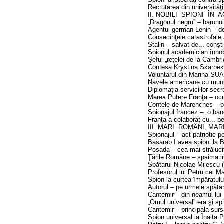
Recrutarea din universităţi
II. NOBILI SPIONI ÎN 
„Dragonul negru” – baronu
Agentul german Lenin – dori
Consecinţele catastrofale 
Stalin – salvat de... conşt
Spionul academician înnobi
Şeful „reţelei de la Cambr
Contesa Krystina Skarbek
Voluntarul din Marina SUA
Navele americane cu muni
Diplomaţia serviciilor secr
Marea Putere Franţa – ocu
Contele de Marenches – bi
Spionajul francez – „o ban
Franţa a colaborat cu... 
III. MARI ROMÂNI, MAR
Spionajul – act patriotic p
Basarab I avea spioni la 
Posada – cea mai străluc
Ţările Române – spaima im
Spătarul Nicolae Milescu 
Profesorul lui Petru cel M
Spion la curtea împăratulu
Autorul – pe urmele spăta
Cantemir – din neamul lui 
„Omul universal” era şi spi
Cantemir – principala surs
Spion universal la Înalta 