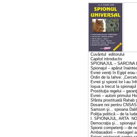
Cuvântul editorului
Capitol introductiv
SPIONAJUL – SARCINA 
Spionajul – apărut înaintea
Evreii veniţi în Egipt erau 
Ordin de la Iahve: „Cercet
Evreii şi spionii lor l-au în
Ioşua a trecut la spionajul 
Prostituţia regelui – garan
Evreii – autorii primului H
Sfânta prostituată Rahab 
Dosare noi pentru CNSAS: 
Samson şi... spioana Dali
Poliţia politică – de la Iuda
I. SPIONAJUL, ARTA N
Democraţia şi... spionajul 
Spionii competenţi – de ne
Ambasadorii – mesageri ai p
Spioni aristocraţi contra s