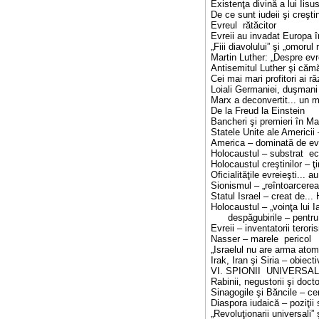
Existenţa divină a lui Iisu
De ce sunt iudeii şi creşti
Evreul rătăcitor
Evreii au invadat Europa în
„Fiii diavolului” şi „omorul r
Martin Luther: „Despre evre
Antisemitul Luther şi cămăt
Cei mai mari profitori ai r
Loiali Germaniei, duşmani 
Marx a deconvertit... un mi
De la Freud la Einstein
Bancheri şi premieri în Mar
Statele Unite ale Americii
America – dominată de evre
Holocaustul – substrat e
Holocaustul creştinilor – ţ
Oficialităţile evreieşti... a
Sionismul – „reîntoarcerea
Statul Israel – creat de...
Holocaustul – „voinţa lui I
despăgubirile – pentru I
Evreii – inventatorii teror
Nasser – marele pericol
„Israelul nu are arma atomi
Irak, Iran şi Siria – obiecti
VI. SPIONII UNIVERSAL
Rabinii, negustorii şi docto
Sinagogile şi Băncile – cen
Diaspora iudaică – poziţii s
„Revoluţionarii universali” 