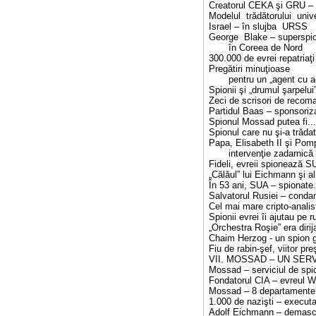
Creatorul CEKA şi GRU – di
Modelul trădătorului univ
Israel – în slujba URSS
George Blake – superspio
în Coreea de Nord
300.000 de evrei repatriaţ
Pregătiri minuţioase
pentru un „agent cu ac
Spionii şi „drumul şarpelui”
Zeci de scrisori de recoma
Partidul Baas – sponsoriz
Spionul Mossad putea fi... 
Spionul care nu şi-a trăda
Papa, Elisabeth II şi Pom
intervenţie zadarnică p
Fideli, evreii spionează SU
„Călăul” lui Eichmann şi al
În 53 ani, SUA – spionate.
Salvatorul Rusiei – condam
Cel mai mare cripto-analist
Spionii evrei îi ajutau pe 
„Orchestra Roşie” era diri
Chaim Herzog - un spion g
Fiu de rabin-şef, viitor pr
VII. MOSSAD – UN SER
Mossad – serviciul de spi
Fondatorul CIA – evreul 
Mossad – 8 departamente,
1.000 de nazişti – executa
Adolf Eichmann – demascat