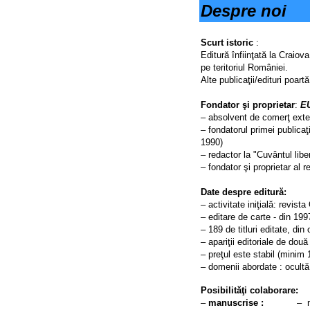
Despre noi
Scurt istoric
:
Editură înfiinţată la Craio
pe teritoriul României.
Alte publicaţii/edituri poar
Fondator şi proprietar
:
E
– absolvent de comerţ exte
– fondatorul primei publicaţ
1990)
– redactor la "Cuvântul libe
– fondator şi proprietar a
Date despre editură:
– activitate iniţială: rev
– editare de carte - din 199
– 189 de titluri editate, din
– apariţii editoriale de două
– preţul este stabil (minim 
– domenii abordate : ocultă,
Posibilităţi colaborare:
–
manuscrise :
– m