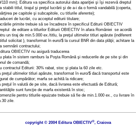
/110 mm); Editura va specifica autorului data apariţiei şi îşi rezervă dreptul
a stabili titlul, tirajul şi preţul lucrării şi de a-i da o formă vandabilă (coperta,
ărţirea pe capitole şi subcapitole, cu titlurile aferente);
raduceri de lucrări, cu acceptul editurii titulare;
ucrările primite trebuie să se încadreze în specificul Editurii OBIECTIV
reptul de editare a titlurilor Editurii OBIECTIV în afara României se acordă
tru un tiraj de min.5.000 ex./titlu, la preţul ultimelor titluri apărute (indiferent
titlul solicitat ), transformat în euro/$ la cursul BNR din data plăţii; achitare la
a semnării contractului;
ditura OBIECTIV nu asigură traducerea
u plata în sistem ramburs la Poşta Română şi reducerile de pe site şi din
onul de comandă;
u contractul Editurii: 30% rabat, stoc şi plata la 60 zile etc.
a preţul ultimelor titluri apărute, transformat în euro/$ dacă transportul este
gurat de cumpărător; marfa se achită la ridicare;
a preţul în valută de pe site, dacă livrarea este efectuată de Editură;
antităţile sunt funcţie de marfa existentă în stoc;
omenzile pentru titlurile epuizate trebuie să fie de min.1.000 ex., cu livrare în
.30 zile.
®
copyright © 2004 Editura OBIECTIV
, Craiova