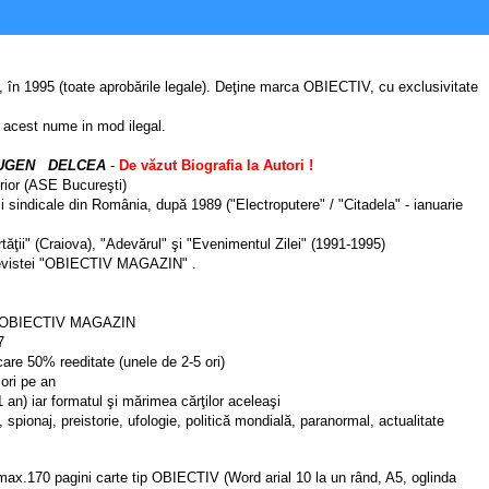
va, în 1995 (toate aprobările legale). Deţine marca OBIECTIV, cu exclusivitate
tă acest nume in mod ilegal.
UGEN DELCEA
-
De văzut Biografia la Autori !
rior (ASE Bucureşti)
ii sindicale din România, după 1989 ("Electroputere" / "Citadela" - ianuarie
rtăţii" (Craiova), "Adevărul" şi "Evenimentul Zilei" (1991-1995)
l revistei "OBIECTIV MAGAZIN" .
ista OBIECTIV MAGAZIN
7
 care 50% reeditate (unele de 2-5 ori)
 ori pe an
1 an) iar formatul şi mărimea cărţilor aceleaşi
 spionaj, preistorie, ufologie, politică mondială, paranormal, actualitate
ax.170 pagini carte tip OBIECTIV (Word arial 10 la un rând, A5, oglinda