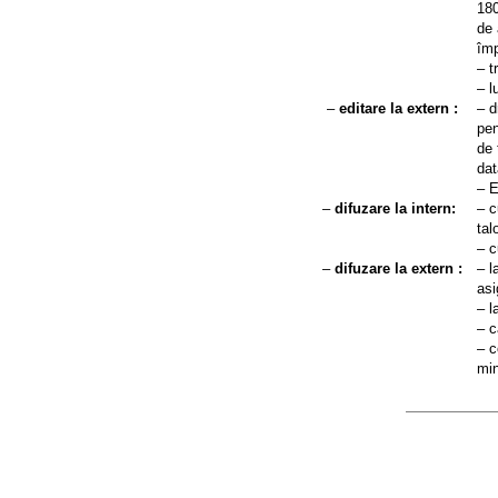
180
de 
împ
– t
– l
–
editare la extern :
– d
pen
de 
dat
– E
–
difuzare la intern:
– c
tal
– c
–
difuzare la extern :
– l
asi
– l
– c
– c
min